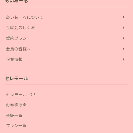
あいあーる
arrow_right
あいあーるについて
arrow_right
互助会のしくみ
arrow_right
契約プラン
arrow_right
会員の皆様へ
arrow_right
企業情報
セレモール
セレモールTOP
お客様の声
会館一覧
プラン一覧