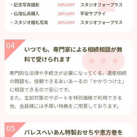
記念写真撮影
30％OFF
スタジオ
フォープラス
仏壇仏具購入
20％OFF
平安サプライ
スタジオ婚礼写真
30％OFF
スタジオ
フォープラス
04
いつでも、専門家による
相続相談が無
料で受けられます
専門的な法律や手続きが必要になってくる、遺産相続
の問題も、信頼できるあいあーるの「かかりつけ士」
に相談できるので安心です。
また、生前対策のサポートを特別価格で利用できる
他、会員様には手厚い特典をご用意しております。
05
パレスへいあん特製おせちや
恵方巻を