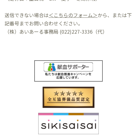
ル
ド
送信できない場合は
＜こちらのフォーム＞
から、または下
は
記番号までお問い合わせください。
空
（株）あいあーる事務局 (022)227-3336（代）
の
ま
ま
に
し
て
く
だ
さ
い。