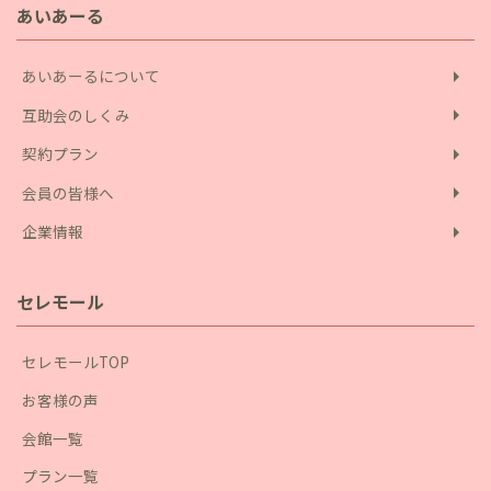
あいあーる
arrow_right
あいあーるについて
arrow_right
互助会のしくみ
arrow_right
契約プラン
arrow_right
会員の皆様へ
arrow_right
企業情報
セレモール
セレモールTOP
お客様の声
会館一覧
プラン一覧