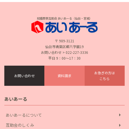
冠婚葬祭互助会 あいあーる（仙台・宮城）
〒 989-3121
仙台市青葉区郷六字舘19
お問い合わせ > 022-227-3336
平日 9：00〜17：30
お急ぎの方は
お問い合わせ
資料請求
こちら
あいあーる
arrow_right
あいあーるについて
arrow_right
互助会のしくみ