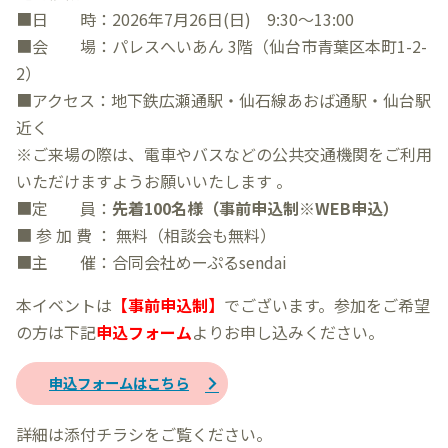
■日 時：2026年7月26日(日) 9:30〜13:00
■会 場：パレスへいあん 3階（仙台市青葉区本町1-2-
2）
■アクセス：地下鉄広瀬通駅・仙石線あおば通駅・仙台駅
近く
※ご来場の際は、電車やバスなどの公共交通機関をご利用
いただけますようお願いいたします 。
■定 員：
先着100名様（事前申込制※WEB申込）
■ 参 加 費 ： 無料（相談会も無料）
■主 催：合同会社めーぷるsendai
本イベントは
【事前申込制】
でございます。参加をご希望
の方は下記
申込フォーム
よりお申し込みください。
申込フォームはこちら
詳細は添付チラシをご覧ください。