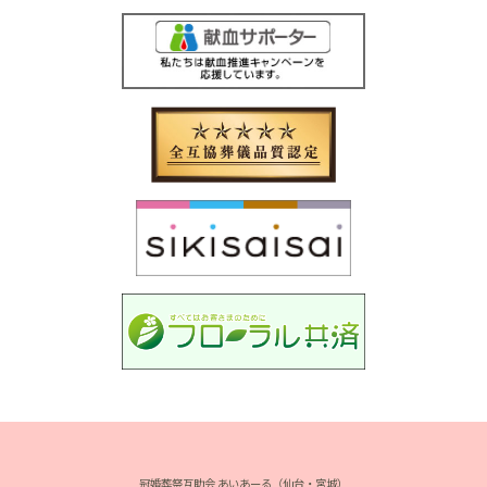
冠婚葬祭互助会 あいあーる（仙台・宮城）