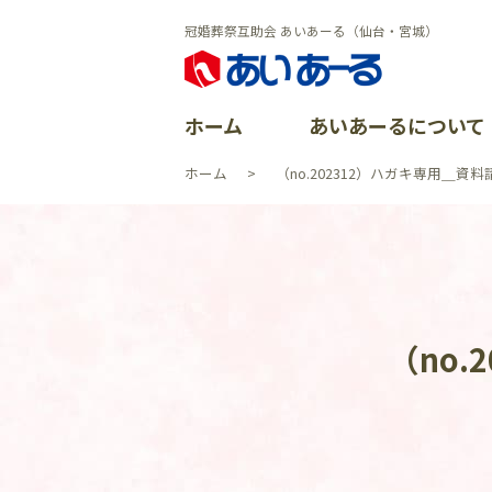
冠婚葬祭互助会 あいあーる（仙台・宮城）
ホーム
あいあーるについて
ホーム
（no.202312）ハガキ専用＿
あいあーる
会員特典
ごあいさつ
よくある質
イベントレ
会社沿革
資料請求
加盟店案内
CSR活動
（no
イベント一
よくある質
個人情報保
お問い合わ