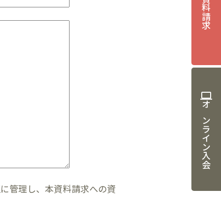
資料請求
computer
オンライン入会
正に管理し、本資料請求への資