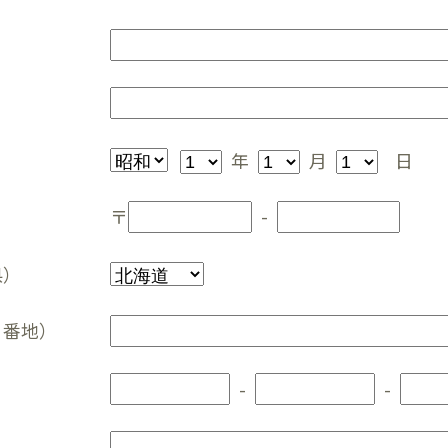
年
月
日
-
県）
・番地）
-
-
ス