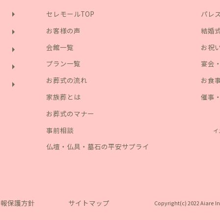
arrow_right
セレモールTOP
パレス
お客様の声
結婚
arrow_right
会館一覧
お祝
arrow_right
プラン一覧
宴会
arrow_right
お葬式の流れ
お食
arrow_right
家族葬とは
催事
お葬式のマナー
事前相談
仏壇・仏具・墓石の平安サプライ
情報保護方針
サイトマップ
Copyright(c) 2022 Aiare In