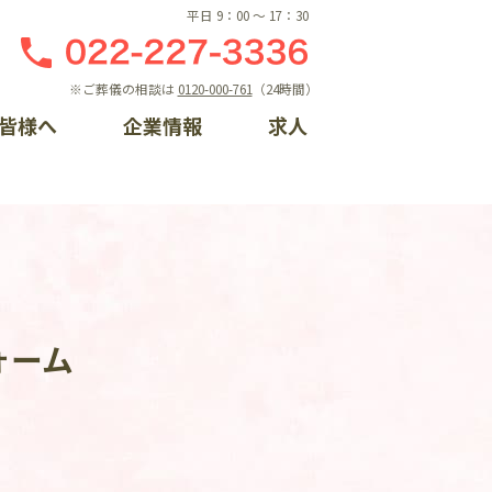
平日 9：00 〜 17：30
※ご葬儀の相談は
0120-000-761
（24時間）
皆様へ
企業情報
求人
しの相談窓口
ント一覧
概要
ライン入会
らせ
門案内
るちゃんプロフィール
手続き方法
情報
フォーム
ントレポート一覧
ク集