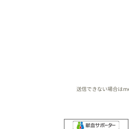
こ
の
フ
ィ
ー
ル
ド
は
送信できない場合はmemb
空
の
ま
ま
に