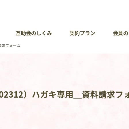
互助会のしくみ
契約プラン
会員の
資料請求フォーム
が大切にしていること
暮ら
イベ
会社
問（加入について・掛金について）
ポート一覧
オン
お知
各部
あい
各種
採用
.202312）ハガキ専用＿資料請求
覧
問（会員の皆様）
護方針
イベ
リン
せ