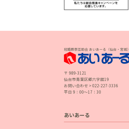
し
て
く
だ
さ
い。
冠婚葬祭互助会 あいあーる（仙台・宮城
〒 989-3121
仙台市青葉区郷六字舘19
お問い合わせ > 022-227-3336
平日 9：00〜17：30
あいあーる