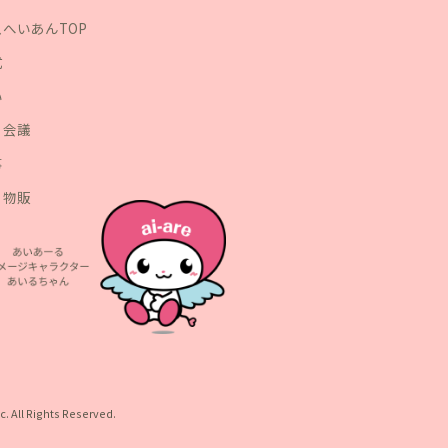
へいあんTOP
式
い
・会議
事
・物販
c. All Rights Reserved.