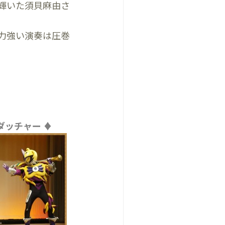
輝いた須貝麻由さ
力強い演奏は圧巻
ダッチャー
♦