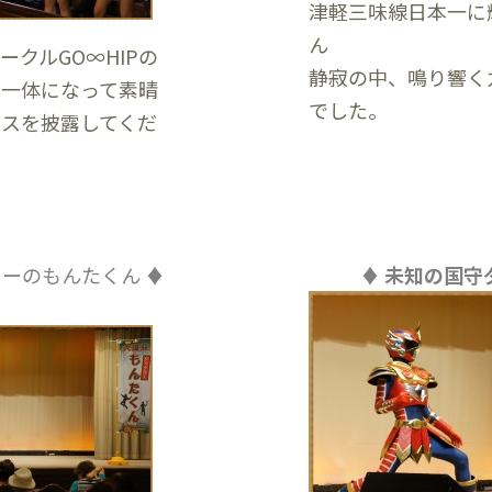
津軽三味線日本一に
ん
クルGO∞HIPの
静寂の中、鳴り響く
と一体になって素晴
でした。
スを披露してくだ
ラーのもんたくん ♦
♦
未知の国守