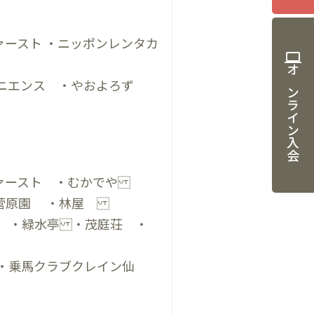
ースト ・ニッポンレンタカ
computer
オンライン入会
ニエンス ・やおよろず
ファースト ・むかでや
 ・菅原園 ・林屋
ト ・緑水亭 ・茂庭荘 ・
・乗馬クラブクレイン仙