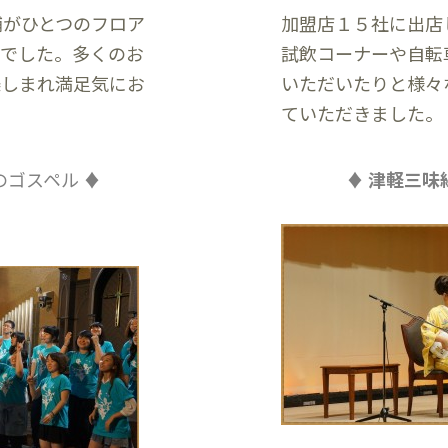
舗がひとつのフロア
加盟店１５社に出店
いでした。多くのお
試飲コーナーや自転
楽しまれ満足気にお
いただいたりと様々
。
ていただきました。
のゴスペル ♦
♦ 津軽三味