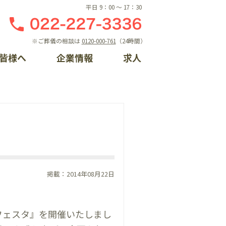
平日 9：00 〜 17：30
※ご葬儀の相談は
0120-000-761
（24時間）
皆様へ
企業情報
求人
しの相談窓口
ント一覧
概要
ライン入会
らせ
門案内
るちゃんプロフィール
手続き方法
情報
ントレポート一覧
ク集
掲載：2014年08月22日
フェスタ』を開催いたしまし