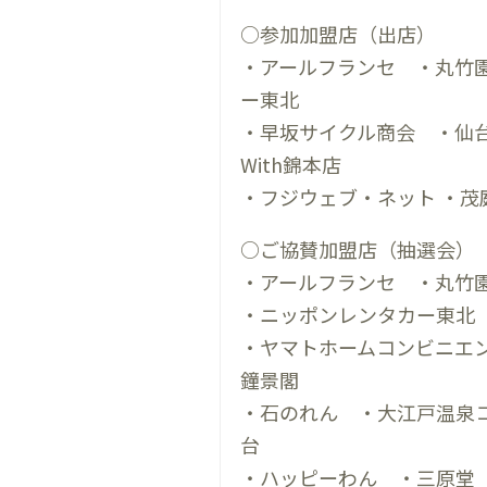
○参加加盟店（出店）
・アールフランセ ・丸竹
ー東北
・早坂サイクル商会 ・仙
With錦本店
・フジウェブ・ネット ・茂
○ご協賛加盟店（抽選会）
・アールフランセ ・丸竹
・ニッポンレンタカー東北
・ヤマトホームコンビニエン
鐘景閣
・石のれん ・大江戸温泉
台
・ハッピーわん ・三原