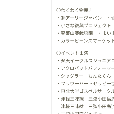
○わくわく物産店
・㈱アーリージャパン ・
・小さな復興プロジェクト
・薬莱山葵栽培園 ・まい
・カラービーンズマーケッ
○イベント出演
・楽天イーグルスジュニア
・アクロバットパフォー
・ジャグラー もんたくん
・フラワーハートセラピ
・東北大学ゴスペルサークルG
・津軽三味線 三弦小田
津軽三味線 三弦小田島
・未知の国守ダッチャー