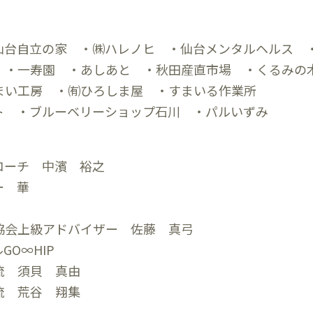
仙台自立の家 ・㈱ハレノヒ ・仙台メンタルヘルス 
 ・一寿園 ・あしあと ・秋田産直市場 ・くるみの
まい工房 ・㈲ひろしま屋 ・すまいる作業所
ト ・ブルーベリーショップ石川 ・パルいずみ
コーチ 中濱 裕之
マー 華
ー協会上級アドバイザー 佐藤 真弓
O∞HIP
島流 須貝 真由
流 荒谷 翔集