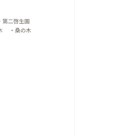
・第二啓生園
木 ・桑の木