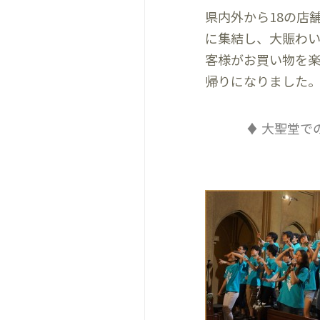
県内外から18の店
に集結し、大賑わ
客様がお買い物を
帰りになりました
♦ 大聖堂で