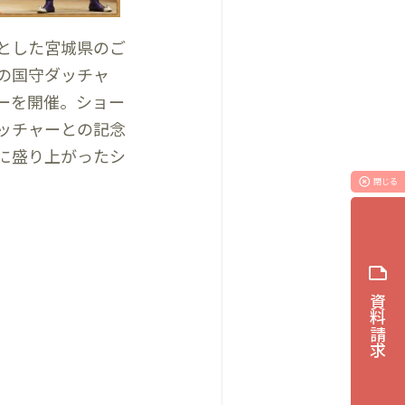
とした宮城県のご
の国守ダッチャ
ーを開催。ショー
ッチャーとの記念
に盛り上がったシ
highlight_off
閉じる
note
資料請求