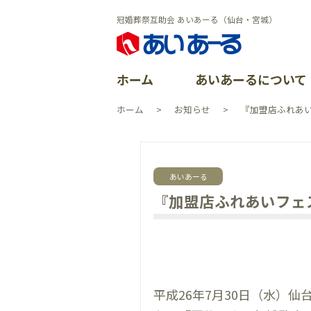
冠婚葬祭互助会 あいあーる（仙台・宮城）
ホーム
あいあーるについて
ホーム
お知らせ
『加盟店ふれあい
あいあーる
会員特典
ごあいさつ
よくある質
イベントレ
会社沿革
あいあーる
資料請求
加盟店案内
CSR活動
『加盟店ふれあいフェ
イベント一
よくある質
個人情報保
お問い合わ
平成26年7月30日（水）