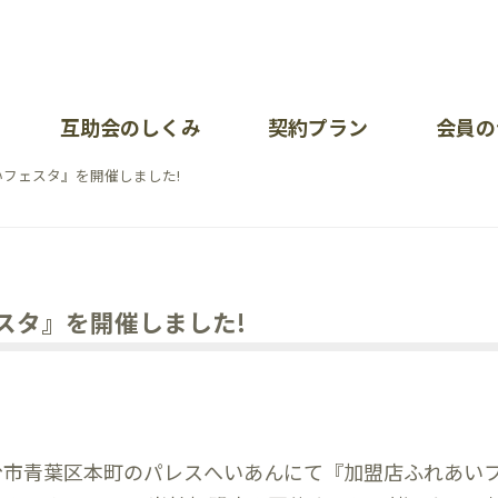
互助会のしくみ
契約プラン
会員の
フェスタ』を開催しました!
が大切にしていること
暮ら
イベ
会社
問（加入について・掛金について）
ポート一覧
オン
お知
各部
あい
各種
採用
スタ』を開催しました!
覧
問（会員の皆様）
護方針
イベ
リン
せ
仙台市青葉区本町のパレスへいあんにて『加盟店ふれあい