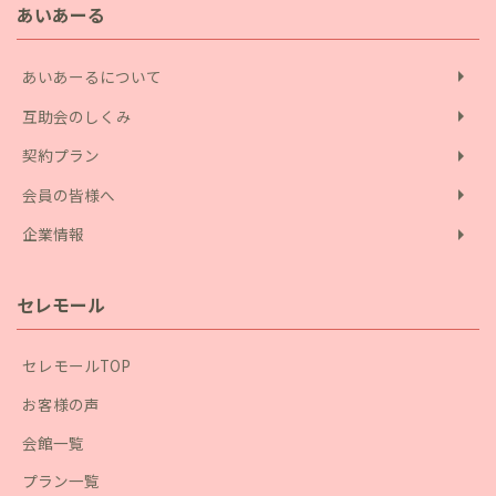
あいあーる
arrow_right
あいあーるについて
arrow_right
互助会のしくみ
arrow_right
契約プラン
arrow_right
会員の皆様へ
arrow_right
企業情報
セレモール
セレモールTOP
お客様の声
会館一覧
プラン一覧