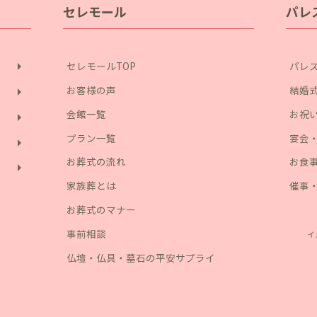
セレモール
パレ
arrow_right
セレモールTOP
パレス
お客様の声
結婚
arrow_right
会館一覧
お祝
arrow_right
プラン一覧
宴会
arrow_right
お葬式の流れ
お食
arrow_right
家族葬とは
催事
お葬式のマナー
事前相談
仏壇・仏具・墓石の平安サプライ