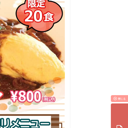
highlight_off
閉じる
note