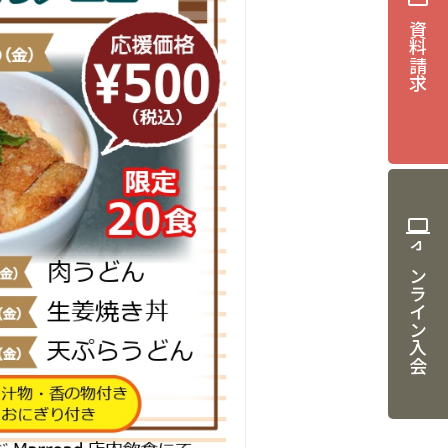
資料請求
computer
オンライン入会