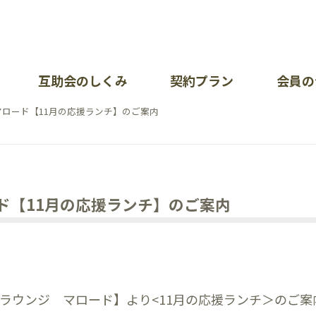
互助会のしくみ
契約プラン
会員の
ロード【11月の応援ランチ】のご案内
が大切にしていること
暮ら
イベ
会社
問（加入について・掛金について）
ポート一覧
オン
お知
各部
あい
各種
採用
ド【11月の応援ランチ】のご案内
覧
問（会員の皆様）
護方針
イベ
リン
せ
ラウンジ マロード】より<11月の応援ランチ＞のご案