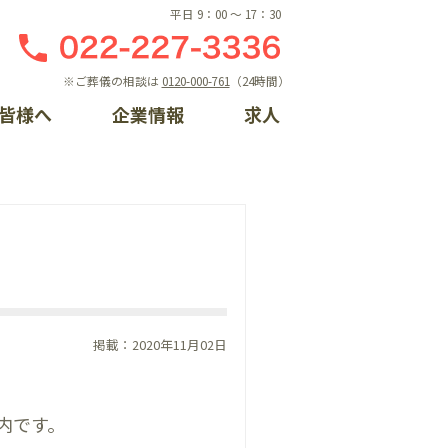
平日 9：00 〜 17：30
※ご葬儀の相談は
0120-000-761
（24時間）
皆様へ
企業情報
求人
しの相談窓口
ント一覧
概要
ライン入会
らせ
門案内
るちゃんプロフィール
手続き方法
情報
ントレポート一覧
ク集
掲載：2020年11月02日
内です。