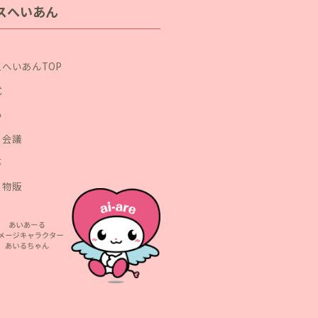
スへいあん
へいあんTOP
式
い
・会議
事
・物販