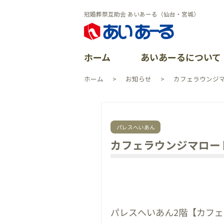
冠婚葬祭互助会 あいあーる（仙台・宮城）
ホーム
あいあーるについて
ホーム
お知らせ
カフェラウンジマ
あいあーる
会員特典
ごあいさつ
よくある質
イベントレ
会社沿革
パレスへいあん
資料請求
加盟店案内
CSR活動
カフェラウンジマロー
イベント一
よくある質
個人情報保
お問い合わ
パレスへいあん2階【カフェ