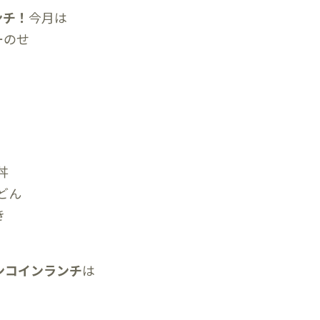
ンチ！
今月は
ーのせ
ん
丼
うどん
き
ンコインランチ
は