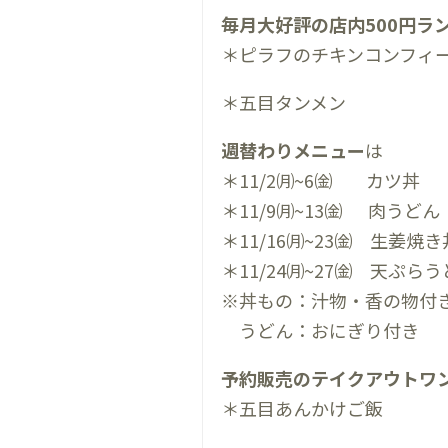
毎月大好評の店内500円ラ
＊ピラフのチキンコンフィ
＊五目タンメン
週替わりメニュー
は
＊11/2㈪~6㈮ カツ丼
＊11/9㈪~13㈮ 肉うど
＊11/16㈪~23㈮ 生姜焼き
＊11/24㈪~27㈮ 天ぷら
※丼もの：汁物・香の物付
うどん：おにぎり付き
予約販売のテイクアウトワ
＊五目あんかけご飯