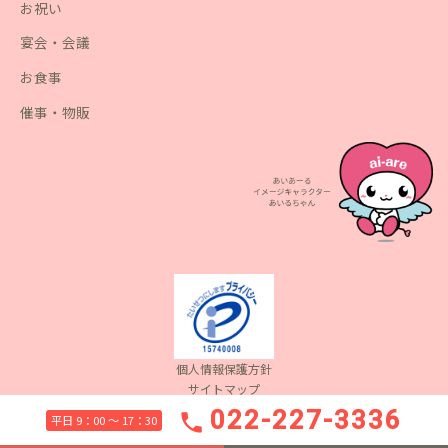
お祝い
宴会・会議
お食事
催事・物販
個人情報保護方針
サイトマップ
Copyright(c) 2022 Aiare Inc. All Rights Reserved.
022-227-3336
phone
平日 9：00 〜 17：30