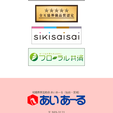
冠婚葬祭互助会 あいあーる（仙台・宮城）
〒 989-3121