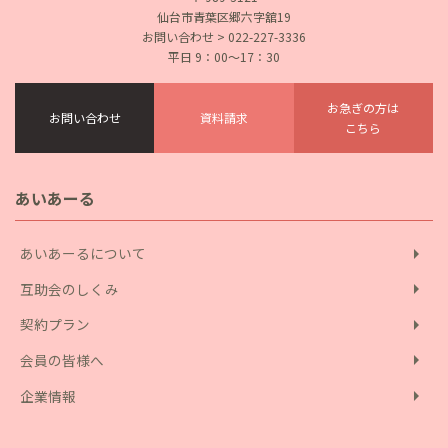
仙台市青葉区郷六字舘19
お問い合わせ > 022-227-3336
平日 9：00〜17：30
お急ぎの方は
お問い合わせ
資料請求
こちら
あいあーる
arrow_right
あいあーるについて
arrow_right
互助会のしくみ
arrow_right
契約プラン
arrow_right
会員の皆様へ
arrow_right
企業情報