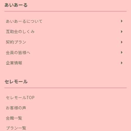
あいあーる
arrow_right
あいあーるについて
arrow_right
互助会のしくみ
arrow_right
契約プラン
arrow_right
会員の皆様へ
arrow_right
企業情報
セレモール
セレモールTOP
お客様の声
会館一覧
プラン一覧