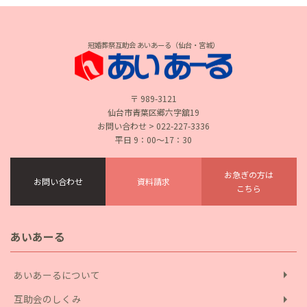
冠婚葬祭互助会 あいあーる（仙台・宮城）
〒 989-3121
仙台市青葉区郷六字舘19
お問い合わせ > 022-227-3336
平日 9：00〜17：30
お急ぎの方は
お問い合わせ
資料請求
こちら
あいあーる
arrow_right
あいあーるについて
arrow_right
互助会のしくみ