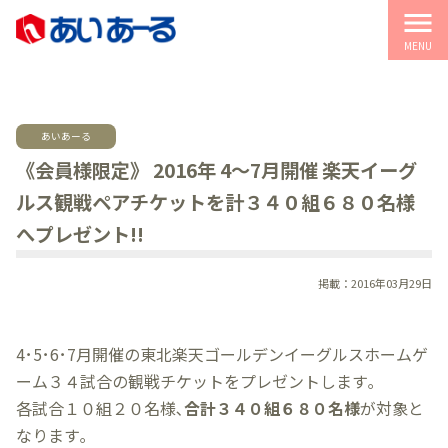
menu
MENU
あいあーる
《会員様限定》 2016年 4～7月開催 楽天イーグ
ルス観戦ペアチケットを計３４０組６８０名様
へプレゼント!!
掲載：2016年03月29日
4･5･6･7月開催の東北楽天ゴールデンイーグルスホームゲ
ーム３４試合の観戦チケットをプレゼントします｡
各試合１０組２０名様､
合計３４０組６８０名様
が対象と
なります｡