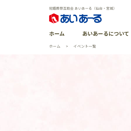
冠婚葬祭互助会 あいあーる（仙台・宮城）
ホーム
あいあーるについて
ホーム
イベント一覧
あいあーる
会員特典
ごあいさつ
よくある質
イベントレ
会社沿革
資料請求
加盟店案内
CSR活動
イベント一
よくある質
個人情報保
お問い合わ