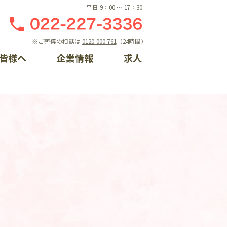
平日 9：00 〜 17：30
※ご葬儀の相談は
0120-000-761
（24時間）
皆様へ
企業情報
求人
しの相談窓口
ント一覧
概要
ライン入会
らせ
門案内
るちゃんプロフィール
手続き方法
情報
ントレポート一覧
ク集