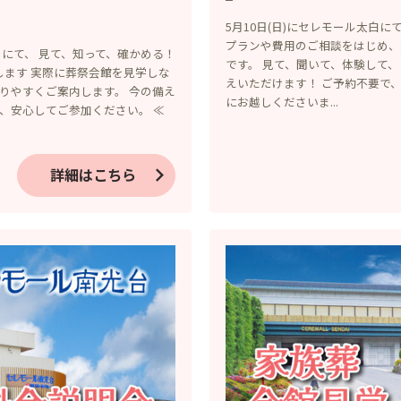
5月10日(日)にセレモール太白
プランや費用のご相談をはじめ、
ーにて、 見て、知って、確かめる！
です。 見て、聞いて、体験して
します 実際に葬祭会館を見学しな
えいただけます！ ご予約不要で
りやすくご案内します。 今の備え
にお越しくださいま...
、安心してご参加ください。 ≪
詳細はこちら