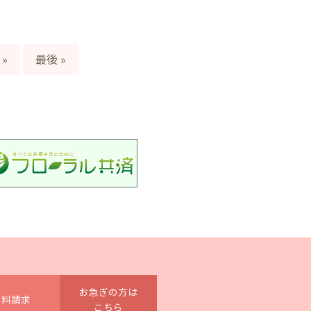
»
最後 »
お急ぎの方は
資料請求
こちら