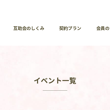
互助会のしくみ
契約プラン
会員の
が大切にしていること
暮ら
イベ
会社
問（加入について・掛金について）
ポート一覧
オン
お知
各部
あい
各種
採用
イベント一覧
覧
問（会員の皆様）
護方針
イベ
リン
せ