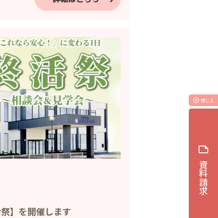
highlight_off
閉じる
note
資料請求
活祭】を開催します