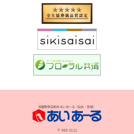
冠婚葬祭互助会 あいあーる（仙台・宮城）
〒 989-3121