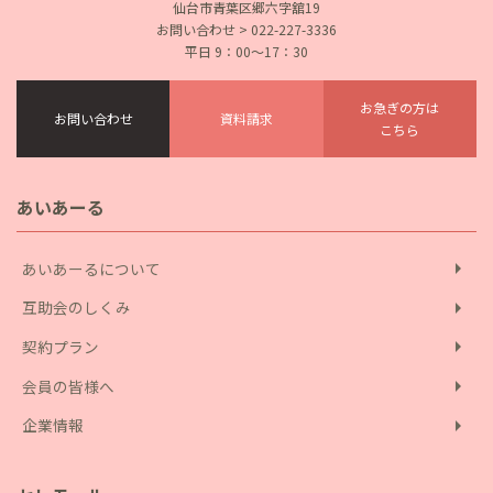
仙台市青葉区郷六字舘19
お問い合わせ > 022-227-3336
平日 9：00〜17：30
お急ぎの方は
お問い合わせ
資料請求
こちら
あいあーる
arrow_right
あいあーるについて
arrow_right
互助会のしくみ
arrow_right
契約プラン
arrow_right
会員の皆様へ
arrow_right
企業情報