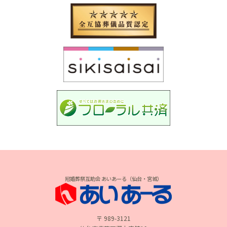
冠婚葬祭互助会 あいあーる（仙台・宮城）
〒 989-3121