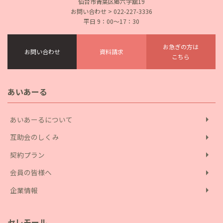
仙台市青葉区郷六字舘19
お問い合わせ > 022-227-3336
平日 9：00〜17：30
お急ぎの方は
お問い合わせ
資料請求
こちら
あいあーる
arrow_right
あいあーるについて
arrow_right
互助会のしくみ
arrow_right
契約プラン
arrow_right
会員の皆様へ
arrow_right
企業情報
セレモール