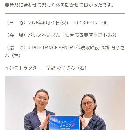
●音楽に合わせて楽しく体を動かせて良かったです。
〈日 時〉
2026
年6月30日
(火
)
10
：
30
～
12
：
00
〈会 場〉パレスへいあん（仙台市青葉区本町
1-2-2
）
〈講 師〉J-POP DANCE SENDAI 代表取締役 髙橋 育子さ
ん（左）
インストラクター 草野 彩子さん（右）