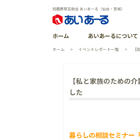
冠婚葬祭互助会 あいあーる（仙台・宮城）
ホーム
あいあーるについて
ホーム
イベントレポート一覧
【
あいあーる
会員特典
ごあいさつ
よくある質
イベントレ
会社沿革
【私と家族のための介
資料請求
加盟店案内
CSR活動
した
イベント一
よくある質
個人情報保
お問い合わ
暮らしの相談セミナー「