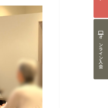
computer
オンライン入会