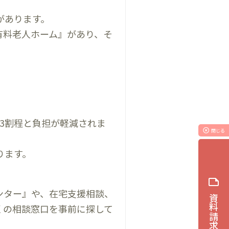
があります。
有料老人ホーム』があり、そ
3割程と負担が軽減されま
highlight_off
閉じる
ります。
note
ンター』や、在宅支援相談、
資料請求
くの相談窓口を事前に探して