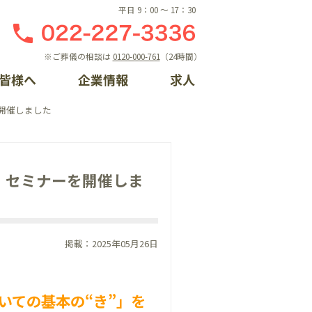
平日 9：00 〜 17：30
※ご葬儀の相談は
0120-000-761
（24時間）
皆様へ
企業情報
求人
開催しました
しの相談窓口
ント一覧
概要
ライン入会
らせ
門案内
】セミナーを開催しま
るちゃんプロフィール
手続き方法
情報
ントレポート一覧
ク集
掲載：2025年05月26日
いての基本の“き”」
を