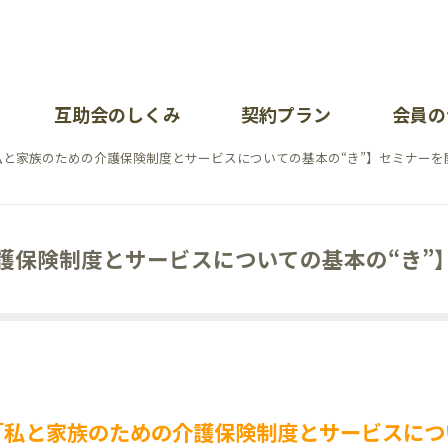
互助会のしくみ
契約プラン
会員の
私と家族のための介護保険制度とサービスについての基本の“き”】セミナーを
が大切にしていること
暮ら
イベ
会社
問（加入について・掛金について）
ポート一覧
オン
お知
各部
護保険制度とサービスについての基本の“き”
あい
各種
採用
覧
問（会員の皆様）
護方針
イベ
リン
せ
私と家族のための介護保険制度とサービスにつ