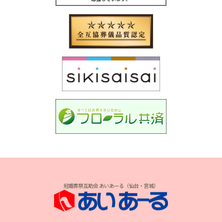
冠婚葬祭互助会 あいあーる（仙台・宮城）