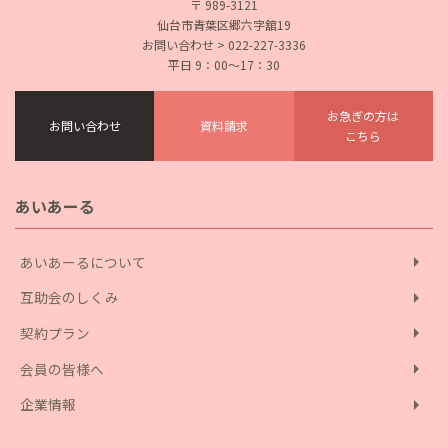
〒 989-3121
仙台市青葉区郷六字舘19
お問い合わせ > 022-227-3336
平日 9：00〜17：30
お急ぎの方は
お問い合わせ
資料請求
こちら
あいあーる
arrow_right
あいあーるについて
arrow_right
互助会のしくみ
arrow_right
契約プラン
arrow_right
会員の皆様へ
arrow_right
企業情報