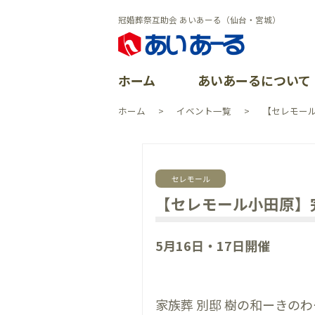
冠婚葬祭互助会 あいあーる（仙台・宮城）
ホーム
あいあーるについて
ホーム
イベント一覧
【セレモール
あいあーる
会員特典
ごあいさつ
よくある質
イベントレ
会社沿革
セレモール
資料請求
加盟店案内
CSR活動
【セレモール小田原】
イベント一
よくある質
個人情報保
5月16日・17日開催
お問い合わ
家族葬 別邸 樹の和ーきのわ