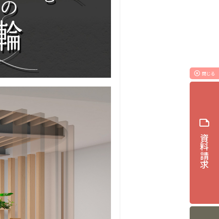
highlight_off
閉じる
note
資料請求