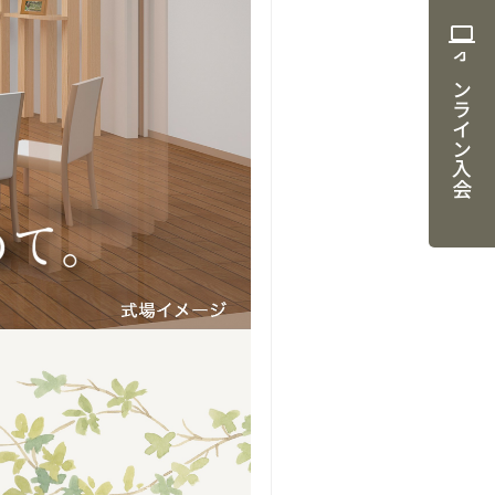
computer
オンライン入会