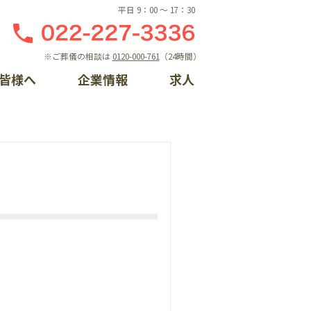
平日 9：00 〜 17：30
※ご葬儀の相談は
0120-000-761
（24時間）
皆様へ
企業情報
求人
しの相談窓口
ント一覧
概要
ライン入会
らせ
門案内
るちゃんプロフィール
手続き方法
情報
ントレポート一覧
ク集