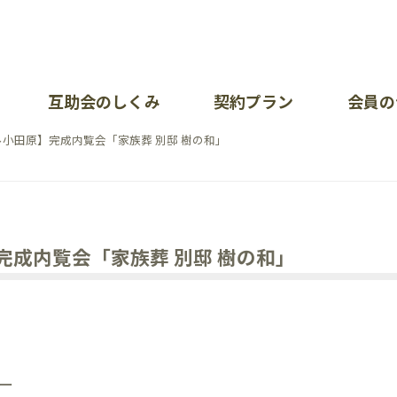
互助会のしくみ
契約プラン
会員の
小田原】完成内覧会「家族葬 別邸 樹の和」
が大切にしていること
暮ら
イベ
会社
問（加入について・掛金について）
ポート一覧
オン
お知
各部
あい
各種
採用
完成内覧会「家族葬 別邸 樹の和」
覧
問（会員の皆様）
護方針
イベ
リン
せ
ー