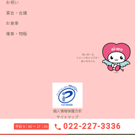
お祝い
宴会・会議
お食事
催事・物販
個人情報保護方針
サイトマップ
Copyright(c) 2022 Aiare Inc. All Rights Reserved.
022-227-3336
phone
平日 9：00 〜 17：30