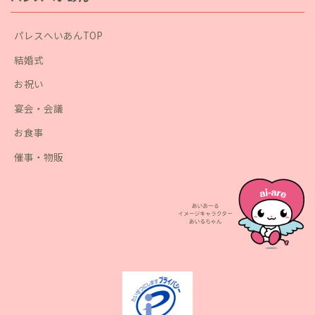
パレスへいあんTOP
結婚式
お祝い
宴会・会議
お食事
催事・物販