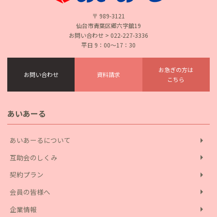
〒 989-3121
仙台市青葉区郷六字舘19
お問い合わせ > 022-227-3336
平日 9：00〜17：30
お急ぎの方は
お問い合わせ
資料請求
こちら
あいあーる
arrow_right
あいあーるについて
arrow_right
互助会のしくみ
arrow_right
契約プラン
arrow_right
会員の皆様へ
arrow_right
企業情報