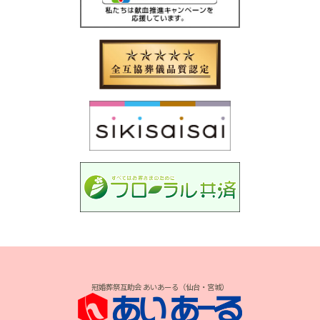
冠婚葬祭互助会 あいあーる（仙台・宮城）