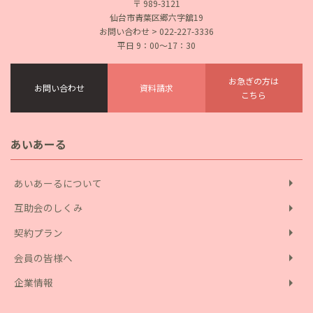
〒 989-3121
仙台市青葉区郷六字舘19
お問い合わせ > 022-227-3336
平日 9：00〜17：30
お急ぎの方は
お問い合わせ
資料請求
こちら
あいあーる
arrow_right
あいあーるについて
arrow_right
互助会のしくみ
arrow_right
契約プラン
arrow_right
会員の皆様へ
arrow_right
企業情報