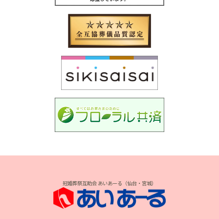
冠婚葬祭互助会 あいあーる（仙台・宮城）