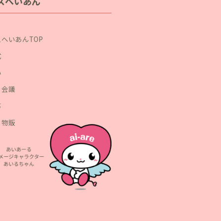
スへいあん
へいあんTOP
式
い
・会議
事
・物販