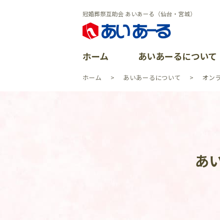
冠婚葬祭互助会 あいあーる（仙台・宮城）
ホーム
あいあーるについて
ホーム
あいあーるについて
オン
あいあーる
会員特典
ごあいさつ
よくある質
イベントレ
会社沿革
資料請求
加盟店案内
CSR活動
あ
イベント一
よくある質
個人情報保
お問い合わ