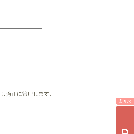
拠し適正に管理します。
highlight_off
閉じる
note