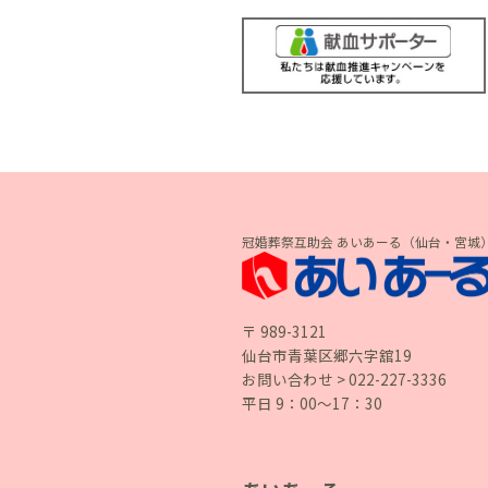
だ
さ
い。
冠婚葬祭互助会 あいあーる（仙台・宮城
〒 989-3121
仙台市青葉区郷六字舘19
お問い合わせ > 022-227-3336
平日 9：00〜17：30