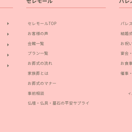
セレモール
パレ
arrow_right
セレモールTOP
パレス
お客様の声
結婚
arrow_right
会館一覧
お祝
arrow_right
プラン一覧
宴会
arrow_right
お葬式の流れ
お食
arrow_right
家族葬とは
催事
お葬式のマナー
事前相談
仏壇・仏具・墓石の平安サプライ