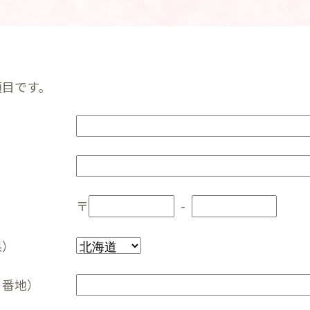
項目です。
-
県）
・番地）