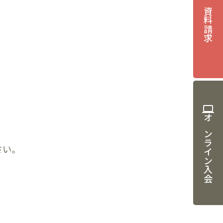
資料請求
computer
オンライン入会
さい。