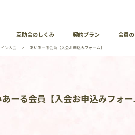
互助会のしくみ
契約プラン
会員の
ライン入会
あいあーる会員【入会お申込みフォーム】
が大切にしていること
暮ら
イベ
会社
問（加入について・掛金について）
ポート一覧
オン
お知
各部
あい
各種
採用
いあーる会員【入会お申込みフォー
覧
問（会員の皆様）
護方針
イベ
リン
せ