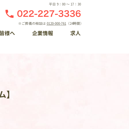
平日 9：00 〜 17：30
※ご葬儀の相談は
0120-000-761
（24時間）
皆様へ
企業情報
求人
しの相談窓口
ント一覧
概要
ライン入会
らせ
門案内
るちゃんプロフィール
手続き方法
情報
ム】
ントレポート一覧
ク集