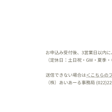
の
フ
ィ
ー
ル
ド
は
お申込み受付後、3営業日以内に
空
（定休日：土日祝・GW・夏季・
の
ま
送信できない場合は
＜こちらの
ま
（株）あいあーる事務局 (022)22
に
し
て
く