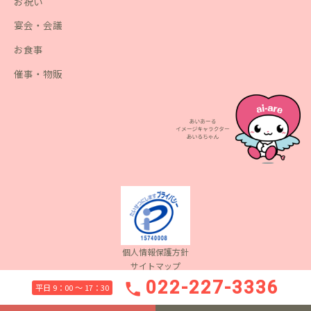
お祝い
宴会・会議
お食事
催事・物販
個人情報保護方針
サイトマップ
Copyright(c) 2022 Aiare Inc. All Rights Reserved.
022-227-3336
phone
平日 9：00 〜 17：30