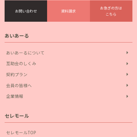
お急ぎの方は
お問い合わせ
資料請求
こちら
あいあーる
arrow_right
あいあーるについて
arrow_right
互助会のしくみ
arrow_right
契約プラン
arrow_right
会員の皆様へ
arrow_right
企業情報
セレモール
セレモールTOP